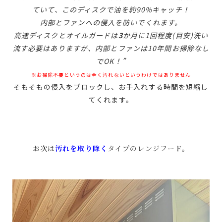
ていて、このディスクで油を約90%キャッチ！
内部とファンへの侵入を防いでくれます。
高速ディスクとオイルガードは
3
か月に1回程度(目安)洗い
流す必要はありますが、内部とファンは10年間お掃除なし
でOK！”
※お掃除不要というのは全く汚れないというわけではありません
そもそもの侵入をブロックし、お手入れする時間を短縮し
てくれます。
お次は
汚れを取り除く
タイプのレンジフード。