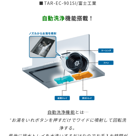
■TAR-EC-901SI/富士工業
自動洗浄
機能搭載！
自動洗浄機能
とは…
‟お湯をいれボタンを押すだけでワイドに噴射して回転洗
浄する。
最後に排水トレイを水洗いするだけなのでお手入れ時間が