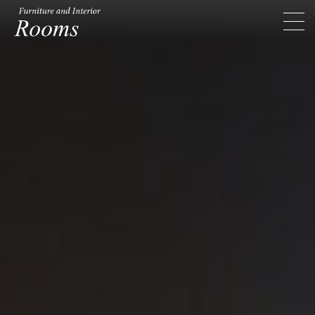
Rooms ルームス
toggl
navig