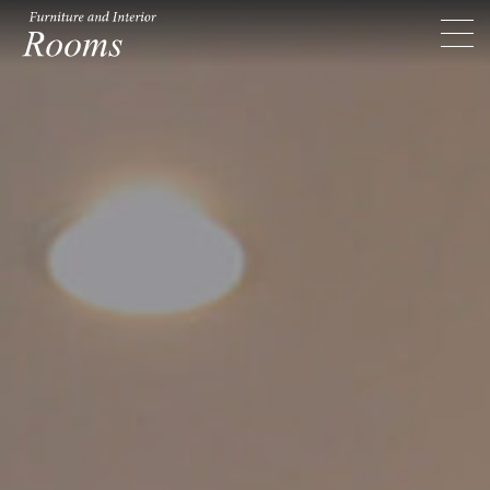
Rooms ルームス
toggl
navig