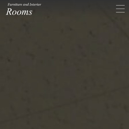
Rooms ルームス
toggl
navig