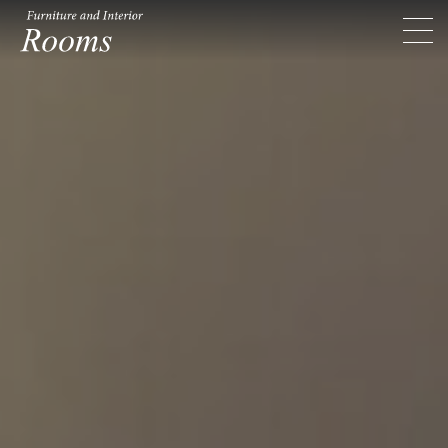
Rooms ルームス
toggl
navig